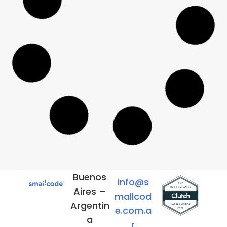
Innovación en el
desarrollo de software:
claves para el éxito
09/12/2024
En el mundo digital actual, la innovación
impulsa el desarrollo de software eficaz.