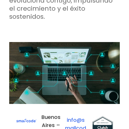
evoluciona contigo, impulsando
el crecimiento y el éxito
sostenidos.
Buenos
A
info@s
Aires –
u
mallcod